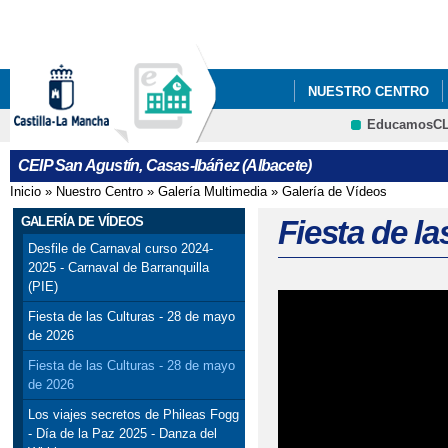
Pa
co
pri
NUESTRO CENTRO
EducamosC
CRFP
CEIP San Agustín, Casas-Ibáñez (Albacete)
Inicio
»
Nuestro Centro
»
Galería Multimedia
»
Galería de Vídeos
Se encuentra usted aquí
GALERÍA DE VÍDEOS
Fiesta de l
Desfile de Carnaval curso 2024-
2025 - Carnaval de Barranquilla
(PIE)
Fiesta de las Culturas - 28 de mayo
de 2026
Fiesta de las Culturas - 28 de mayo
de 2026
Los viajes secretos de Phileas Fogg
- Día de la Paz 2025 - Danza del