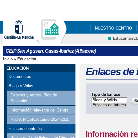
Pa
co
pri
NUESTRO CENTRO
EducamosC
CRFP
CEIP San Agustín, Casas-Ibáñez (Albacete)
Inicio
»
Educación
Se encuentra usted aquí
EDUCACIÓN
Enlaces de 
Documentos
Blogs y Wikis
Tipo de Enlace
Deberes y recreo. Blog de
Sebastián
Información relevante del Centro
Padlet MÚSICA curso 2024-2025
Enlaces de interés
Información re
Padlet de 1º de Educación Primaria